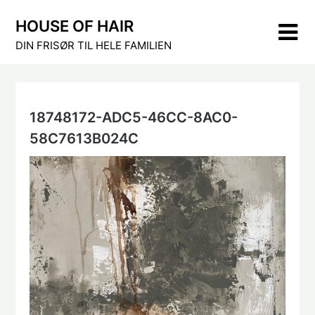
Skip
HOUSE OF HAIR
to
content
DIN FRISØR TIL HELE FAMILIEN
18748172-ADC5-46CC-8AC0-
58C7613B024C