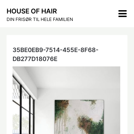
Skip
HOUSE OF HAIR
to
content
DIN FRISØR TIL HELE FAMILIEN
35BE0EB9-7514-455E-8F68-
DB277D18076E