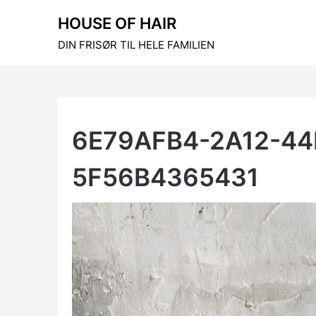
Skip
HOUSE OF HAIR
to
content
DIN FRISØR TIL HELE FAMILIEN
6E79AFB4-2A12-44
5F56B4365431