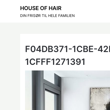
Skip
HOUSE OF HAIR
to
content
DIN FRISØR TIL HELE FAMILIEN
F04DB371-1CBE-42
1CFFF1271391