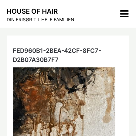
Skip
HOUSE OF HAIR
to
content
DIN FRISØR TIL HELE FAMILIEN
FED960B1-2BEA-42CF-8FC7-
D2B07A30B7F7